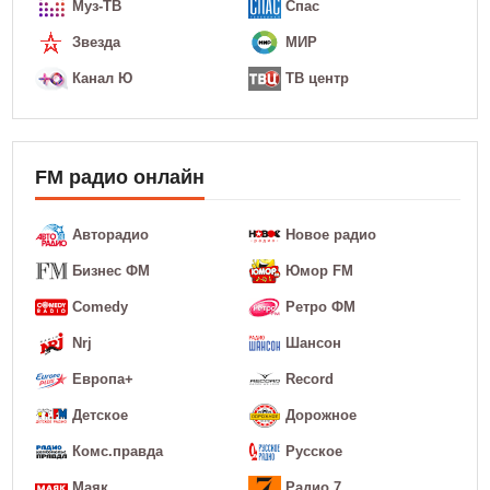
Муз-ТВ
Спас
Звезда
МИР
Канал Ю
ТВ центр
FM радио онлайн
Авторадио
Новое радио
Бизнес ФМ
Юмор FM
Comedy
Ретро ФМ
Nrj
Шансон
Европа+
Record
Детское
Дорожное
Комс.правда
Русское
Маяк
Радио 7