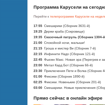
Программа Карусели на сегодн
Перейти к
телепрограмме Карусели на неде
17:55
Смешарики (Сборник 3631-й)
19:25
Держи краба (Сокровище)
19:35
Сказочный патруль (Сборник 1304-й
21:00
Спокойной ночи, малыши!
21:15
Гроша и мистер Ви (Сборник 7-й)
22:15
Инфинити Надо (Сборник 121-й)
22:45
Фьюжн Макс. Новая эра (Перегрев и з
23:00
Метал Кард Бот (Сборник 66-й)
23:30
Приключения Пети и Волка (Сборник 4
01:00
Фиксики (Сборник 1890-й)
02:25
Фиксики. Новенькие (Сборник 201-й)
03:00
Смешарики. Новые приключения (Сбор
Прямо сейчас в онлайн эфире