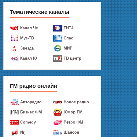
Тематические каналы
Канал Че
ТНТ4
Муз-ТВ
Спас
Звезда
МИР
Канал Ю
ТВ центр
FM радио онлайн
Авторадио
Новое радио
Бизнес ФМ
Юмор FM
Comedy
Ретро ФМ
Nrj
Шансон