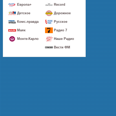
Европа+
Record
Детское
Дорожное
Комс.правда
Русское
Маяк
Радио 7
Монте-Карло
Наше Радио
Вести ФМ