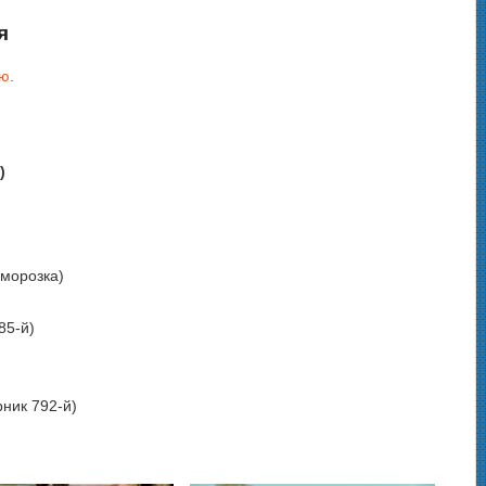
я
лю
.
)
аморозка)
85-й)
ник 792-й)